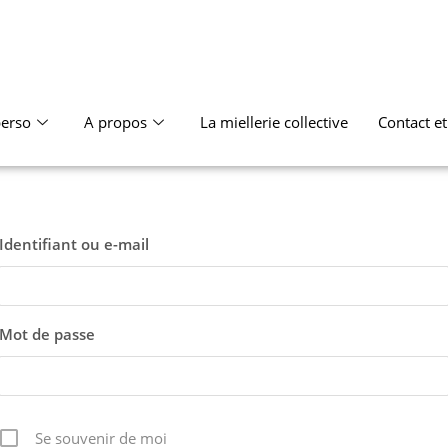
erso
A propos
La miellerie collective
Contact e
Identifiant ou e-mail
Mot de passe
Se souvenir de moi