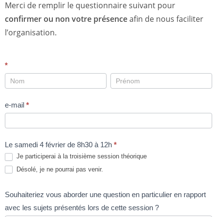
Merci de remplir le questionnaire suivant pour
confirmer ou non votre présence
afin de nous faciliter
l’organisation.
Participation
*
à
la
e-mail
*
troisième
session
théorique
Le samedi 4 février de 8h30 à 12h
*
2023
Je participerai à la troisième session théorique
Désolé, je ne pourrai pas venir.
Souhaiteriez vous aborder une question en particulier en rapport
avec les sujets présentés lors de cette session ?