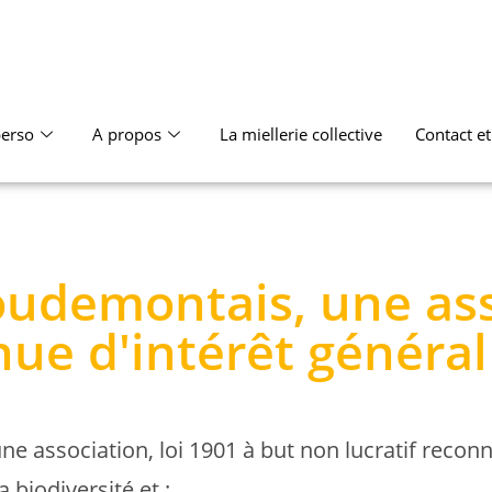
erso
A propos
La miellerie collective
Contact e
udemontais, une ass
ue d'intérêt général
ne association, loi 1901 à but non lucratif reconn
 biodiversité et :