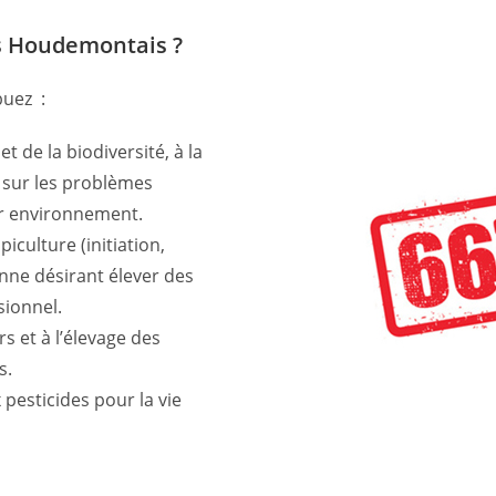
s Houdemontais ?
buez :
t de la biodiversité, à la
c sur les problèmes
ur environnement.
iculture (initiation,
nne désirant élever des
sionnel.
urs et à l’élevage des
s.
x pesticides pour la vie