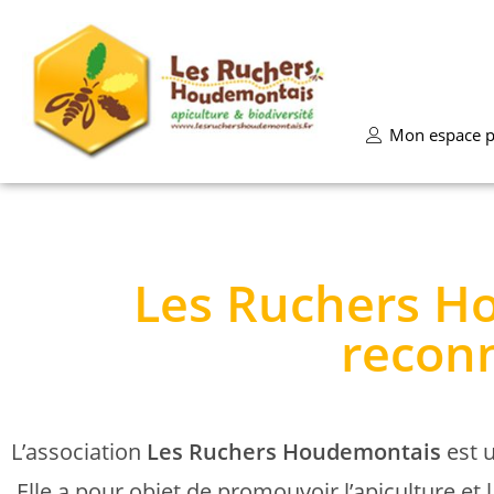
Mon espace p
Les Ruchers Ho
reconn
L’association
Les Ruchers Houdemontais
est
u
Elle a pour objet de promouvoir l’apiculture et la