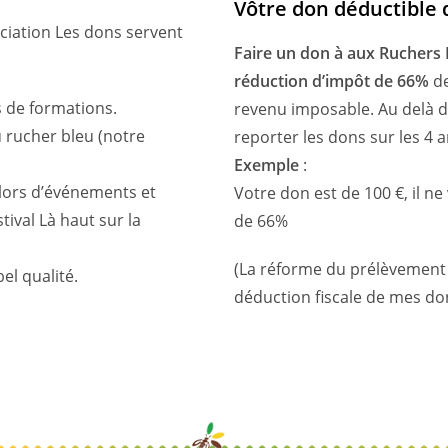
Vôtre don déductible 
ociation Les dons servent
Faire un don à aux Rucher
réduction d’impôt de 66%
de
s de formations.
revenu imposable. Au delà de 
u rucher bleu (notre
reporter les dons sur les 4
Exemple
:
 lors d’événements et
Votre don est de
100
€, il n
ival Là haut sur la
de 66%
(La réforme du prélèvement 
bel qualité.
déduction fiscale de mes do