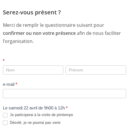
Serez-vous présent ?
Merci de remplir le questionnaire suivant pour
confirmer ou non votre présence
afin de nous faciliter
l’organisation.
2023
*
Participation
à
e-mail
*
la
visite
de
Le samedi 22 avril de 9h00 à 12h
*
printemps
Je participerai à la visite de printemps
Désolé, je ne pourrai pas venir.