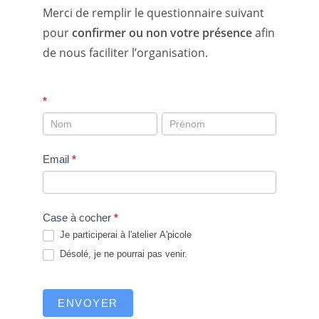
Merci de remplir le questionnaire suivant
pour
confirmer ou non votre présence
afin
de nous faciliter l’organisation.
2024
*
Participation
atelier
Email
*
A'picole
Case à cocher
*
Je participerai à l'atelier A'picole
Désolé, je ne pourrai pas venir.
ENVOYER