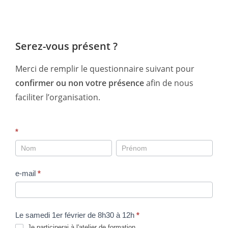
Serez-vous présent ?
Merci de remplir le questionnaire suivant pour
confirmer ou non votre présence
afin de nous
faciliter l’organisation.
2025
*
Participation
au
e-mail
*
troisième
atelier
de
Le samedi 1er février de 8h30 à 12h
*
formation
Je participerai à l'atelier de formation