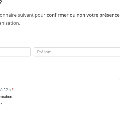
?
ionnaire suivant pour
confirmer ou non votre présence
ganisation.
 à 12h
*
ormation
r.