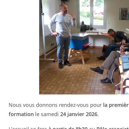
Nous vous donnons rendez-vous pour
la premièr
formation
le samedi
24 janvier 2026
.
L’accueil se fera
à partir de 8h30
au
Pôle associati