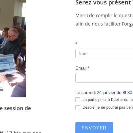
Serez-vous présent 
Merci de remplir le quest
afin de nous faciliter l’or
2026
*
inscription
à
Email
*
la
deuxième
session
Le samedi 24 janvier de 8h30
de
Je participerai à l'atelier de f
formation
e session de
Désolé, je ne pourrai pas veni
ENVOYER
f,
12 bis rue des