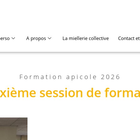
erso
A propos
La miellerie collective
Contact e
Formation apicole 2026
xième session de forma