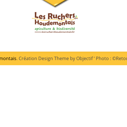
montais
. Création Design Theme by Objectif ‘ Photo : ©Ret