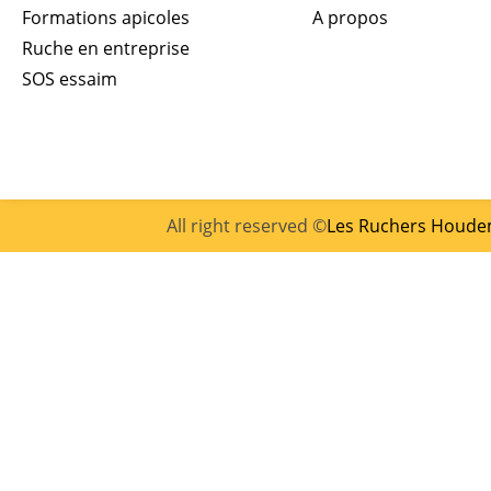
Formations apicoles
A propos
Ruche en entreprise
SOS essaim
All right reserved ©
Les Ruchers Houde