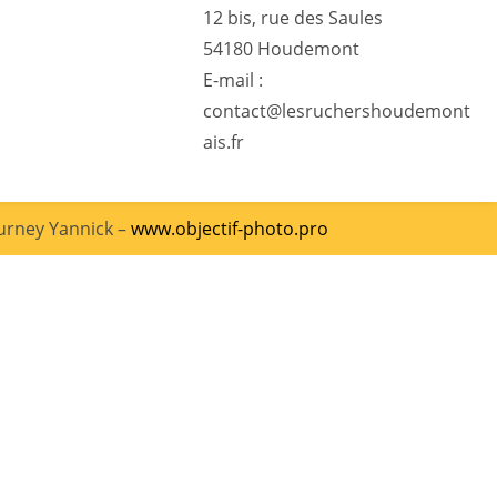
12 bis, rue des Saules
54180 Houdemont
E-mail :
contact@lesruchershoudemont
ais.fr
ourney Yannick –
www.objectif-photo.pro