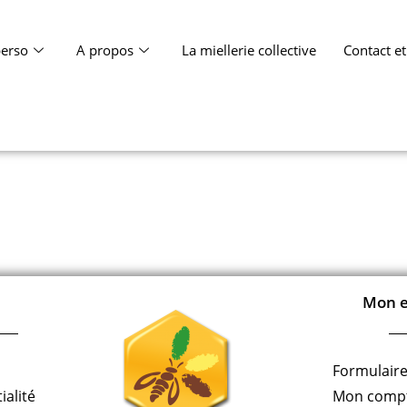
erso
A propos
La miellerie collective
Contact e
Mon e
Formulaire
ialité
Mon comp