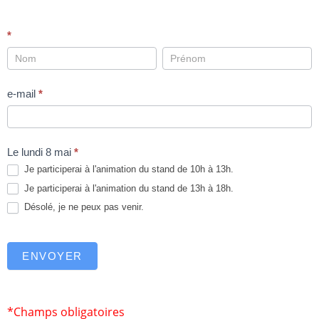
Inscription
*
à
la
e-mail
*
fête
de
la
Le lundi 8 mai
*
Rhubarbe
Je participerai à l'animation du stand de 10h à 13h.
Je participerai à l'animation du stand de 13h à 18h.
Désolé, je ne peux pas venir.
ENVOYER
*Champs obligatoires