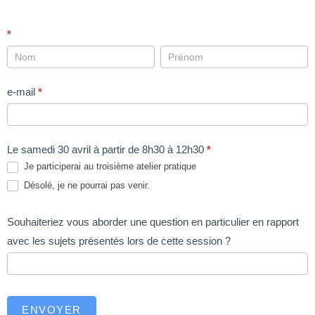
Participation
*
au
troisième
e-mail
*
atelier
pratique
Le samedi 30 avril à partir de 8h30 à 12h30
*
Je participerai au troisième atelier pratique
Désolé, je ne pourrai pas venir.
Souhaiteriez vous aborder une question en particulier en rapport
avec les sujets présentés lors de cette session ?
ENVOYER