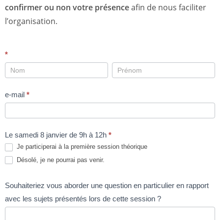
confirmer ou non votre présence
afin de nous faciliter
l’organisation.
Participation
*
à
la
e-mail
*
première
session
théorique
Le samedi 8 janvier de 9h à 12h
*
Je participerai à la première session théorique
Désolé, je ne pourrai pas venir.
Souhaiteriez vous aborder une question en particulier en rapport
avec les sujets présentés lors de cette session ?